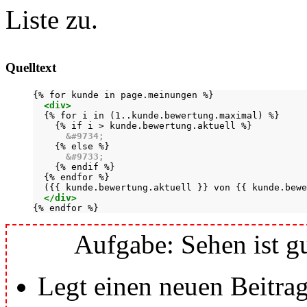
Liste zu.
Quelltext
{% for kunde in page.meinungen %}

<div>
  {% for i in (1..kunde.bewertung.maximal) %}

    {% if i > kunde.bewertung.aktuell %}

&#9734;
    {% else %}

&#9733;
    {% endif %}

  {% endfor %}

  ({{ kunde.bewertung.aktuell }} von {{ kunde.bewe
</div>
{% endfor %}
Aufgabe: Sehen ist gu
Legt einen neuen Beitrag