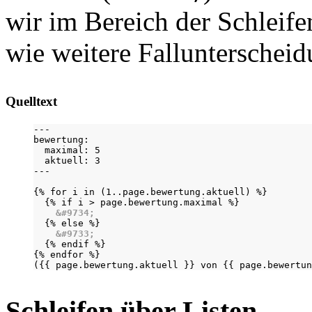
wir im Bereich der Schleif
wie weitere Fallunterschei
Quelltext
---

bewertung:

  maximal: 5

  aktuell: 3

---

{% for i in (1..page.bewertung.aktuell) %}

  {% if i > page.bewertung.maximal %}

&#9734;
  {% else %}

&#9733;
  {% endif %}

{% endfor %}

({{ page.bewertung.aktuell }} von {{ page.bewertun
Schleifen über Listen